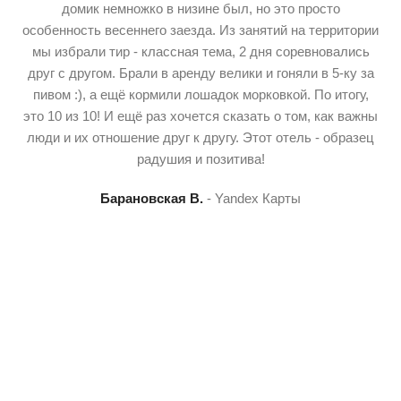
домик немножко в низине был, но это просто
особенность весеннего заезда. Из занятий на территории
н
мы избрали тир - классная тема, 2 дня соревновались
друг с другом. Брали в аренду велики и гоняли в 5-ку за
пивом :), а ещё кормили лошадок морковкой. По итогу,
п
это 10 из 10! И ещё раз хочется сказать о том, как важны
и
люди и их отношение друг к другу. Этот отель - образец
радушия и позитива!
Барановская В.
Yandex Карты
с
ш
б