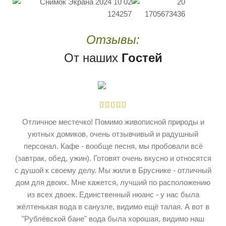
Отзывы:
От наших
Гостей
Отличное местечко! Помимо живописной природы и
Д
уютных домиков, очень отзывчивый и радушный
н
персонал. Кафе - вообще песня, мы пробовали всё
д
(завтрак, обед, ужин). Готовят очень вкусно и относятся
к
с
душой к своему делу. Мы жили в Бруснике - отличный
дом для двоих. Мне кажется, лучший по расположению
и
из всех двоек. Единственный нюанс - у нас была
жёлтенькая вода в санузле, видимо ещё талая. А вот в
пе
"Рублёвской бане" вода была хорошая, видимо наш