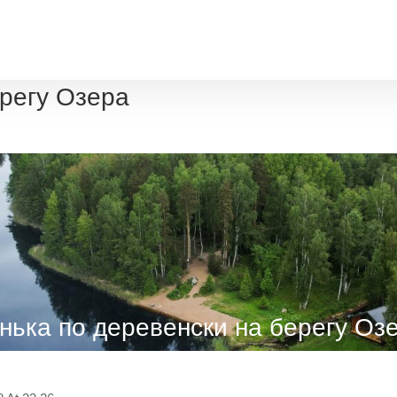
На территории
Вокруг нас
Контакты
ерегу Озера
нька по деревенски на берегу Оз