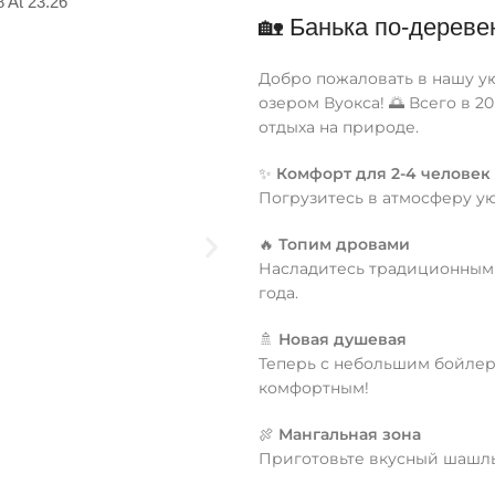
🏡 Банька по-дереве
Добро пожаловать в нашу ую
озером Вуокса! 🌅 Всего в 2
отдыха на природе.
✨
Комфорт для 2-4 человек
Погрузитесь в атмосферу ую
🔥
Топим дровами
Насладитесь традиционным 
года.
🚿
Новая душевая
Теперь с небольшим бойлер
комфортным!
🍖
Мангальная зона
Приготовьте вкусный шашлы