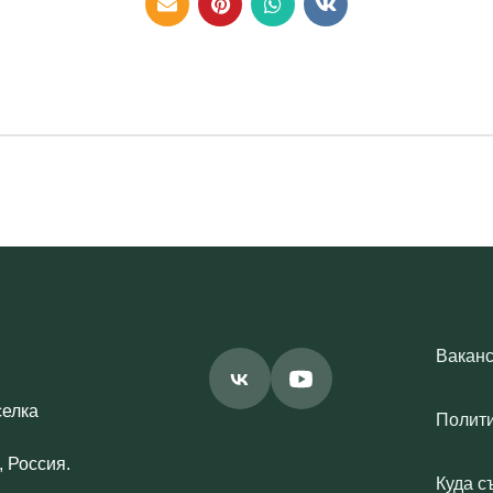
Вакан
селка
Полит
 Россия.
Куда с