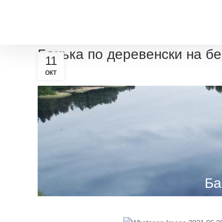
Размещение
Банька по деревенски на б
11
ОКТ
Ба