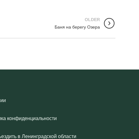
OLDER
Баня на берегу Озера
сии
ика конфиденциальности
ъездить в Ленинградской области