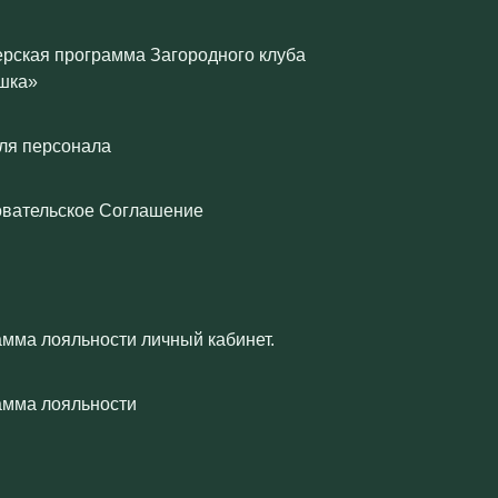
рская программа Загородного клуба
шка»
ля персонала
овательское Соглашение
мма лояльности личный кабинет.
амма лояльности