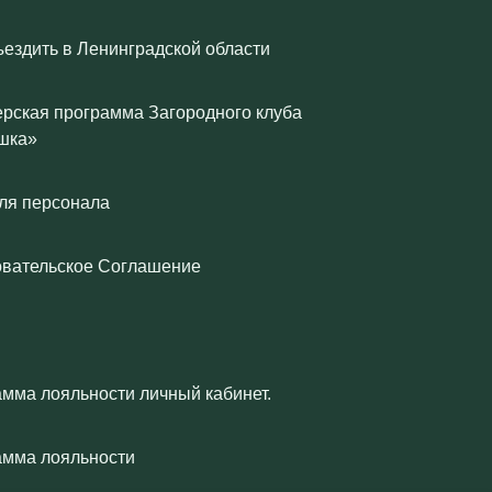
ъездить в Ленинградской области
рская программа Загородного клуба
шка»
ля персонала
овательское Соглашение
мма лояльности личный кабинет.
амма лояльности