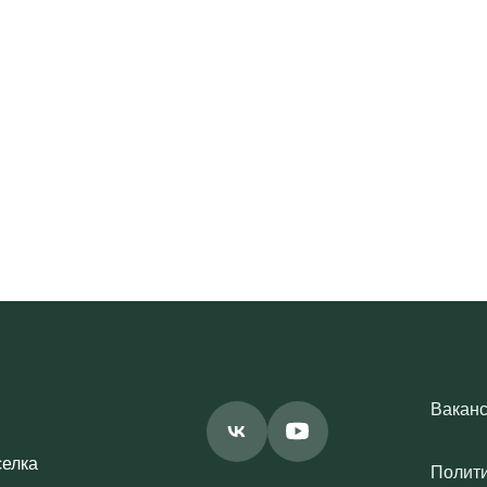
Вакан
селка
Полит