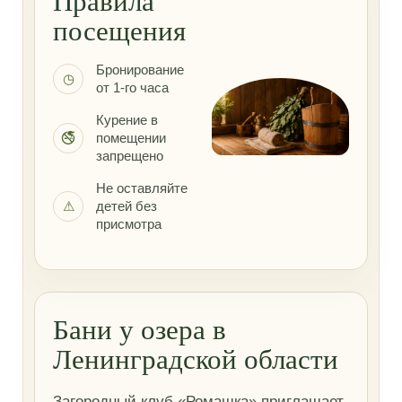
Правила
посещения
Бронирование
◷
от 1-го часа
Курение в
🚭
помещении
запрещено
Не оставляйте
⚠
детей без
присмотра
Бани у озера в
Ленинградской области
Загородный клуб «Ромашка» приглашает