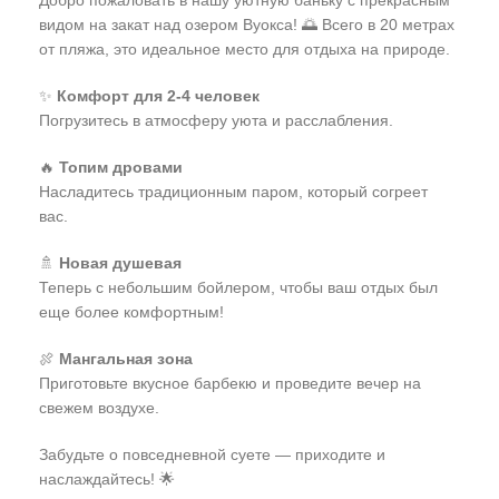
Добро пожаловать в нашу уютную баньку с прекрасным
видом на закат над озером Вуокса! 🌅 Всего в 20 метрах
от пляжа, это идеальное место для отдыха на природе.
✨
Комфорт для 2-4 человек
Погрузитесь в атмосферу уюта и расслабления.
🔥
Топим дровами
Насладитесь традиционным паром, который согреет
вас.
🚿
Новая душевая
Теперь с небольшим бойлером, чтобы ваш отдых был
еще более комфортным!
🍖
Мангальная зона
Приготовьте вкусное барбекю и проведите вечер на
свежем воздухе.
Забудьте о повседневной суете — приходите и
наслаждайтесь! 🌟