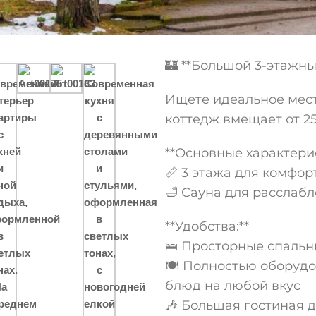
🏰 **Большой 3-этажны
Ищете идеальное мес
коттедж вмещает от 25
**Основные характерис
📏 3 этажа для комфо
🛁 Сауна для расслаб
**Удобства:**
🛌 Просторные спальн
🍽️ Полностью оборуд
блюд на любой вкус
🎶 Большая гостиная 