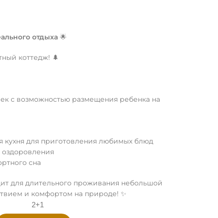
еального отдыха
🌟
ный коттедж! 🌲
еловек с возможностью размещения ребенка на
ая кухня для приготовления любимых блюд
и оздоровления
ортного сна
одит для длительного проживания небольшой
ствием и комфортом на природе! ✨