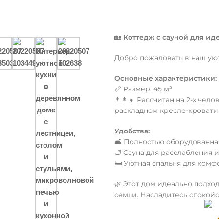
🏡
Коттедж с сауной для ид
Добро пожаловать в наш уют
Основные характеристики:
📏 Размер: 45 м²
👨‍👩‍👧 Рассчитан на 2-х ч
раскладном кресле-кровати
Удобства:
🛋️ Полностью оборудованн
🛁 Сауна для расслабления 
🛏️ Уютная спальня для комф
🌿 Этот дом идеально подх
семьи. Насладитесь спокой