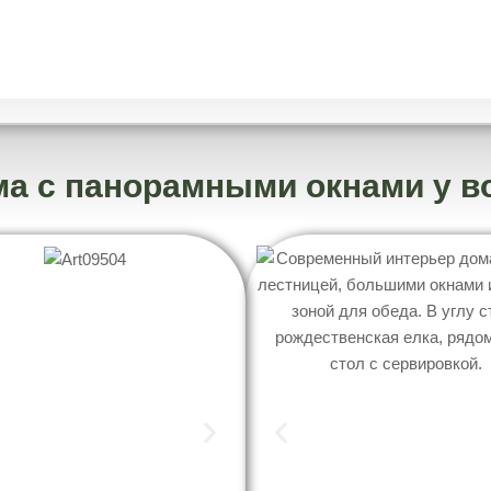
ом на Берегу в Лесу Ромашка-Clu
На территории
Вокруг нас
Контакты
а c панорамными окнами у 