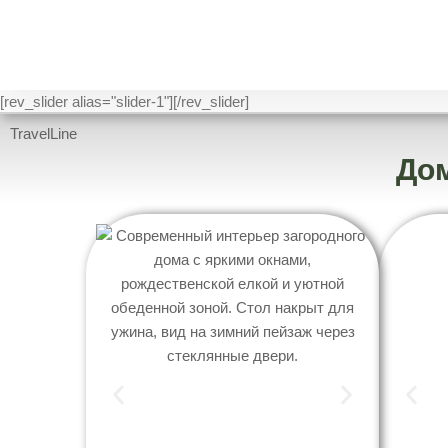
Снять Д
Размещение
[rev_slider alias="slider-1"][/rev_slider]
TravelLine
Дом