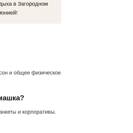
тдыха в Загородном
монией!
 сон и общее физическое
омашка?
банкеты и корпоративы.