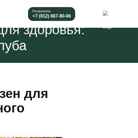
Позвонить
+7 (812) 667-80-06
для здоровья:
луба
зен для
ного