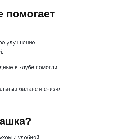
е помогает
ное улучшение
й:
дные в клубе помогли
альный баланс и снизил
машка?
ухом и удобной