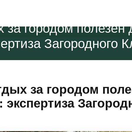
На территории
Вокруг нас
Контакты
 за городом полезен 
пертиза Загородного К
тдых за городом поле
: экспертиза Загород